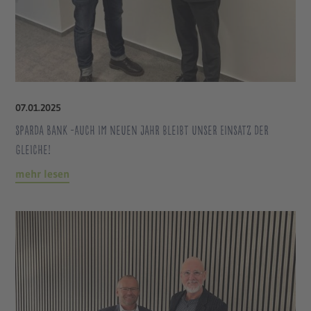
07
.
01
.
2025
Sparda Bank -Auch im neuen Jahr bleibt unser Einsatz der
gleiche!
mehr lesen