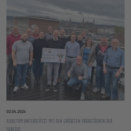
02
.
04
.
2024
Aixactum unterstützt mit den größten Frühstücken der
Euregio