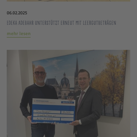
06
.
02
.
2025
Edeka Adebahr unterstützt erneut mit Leergutbeträgen
mehr lesen