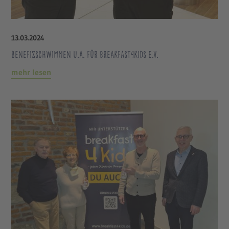
13
.
03
.
2024
Benefizschwimmen u.a. für breakfast4kids e.V.
mehr lesen