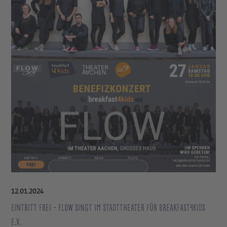
12
.
01
.
2024
Eintritt frei - FLOW singt im Stadttheater für breakfast4kids
e.V.