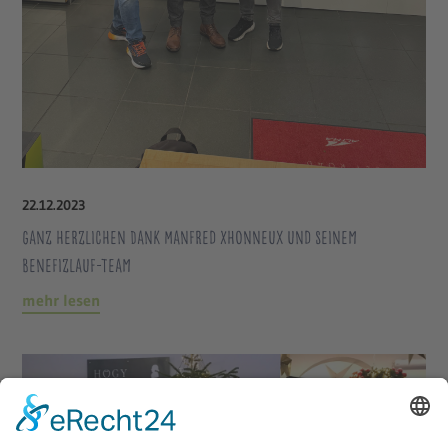
22
.
12
.
2023
Ganz herzlichen Dank Manfred Xhonneux und seinem
Benefizlauf-Team
mehr lesen