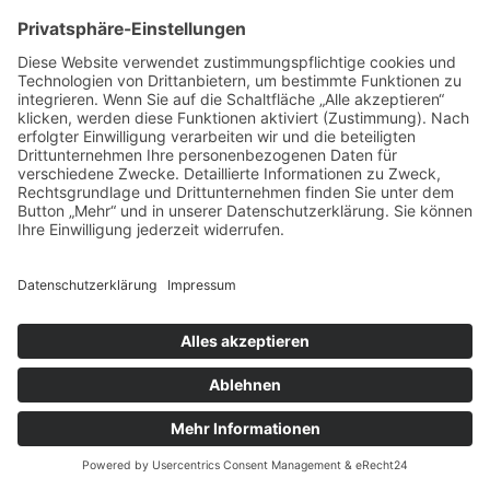
21
.
12
.
2023
Wir sind so dankbar für so tolle Kids
mehr lesen