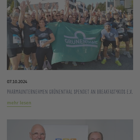
07
.
10
.
2024
Pharmaunternehmen Grünenthal spendet an breakfast4kids e.V.
mehr lesen