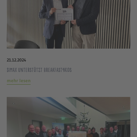
21
.
12
.
2024
Simax unterstützt breakfast4kids
mehr lesen