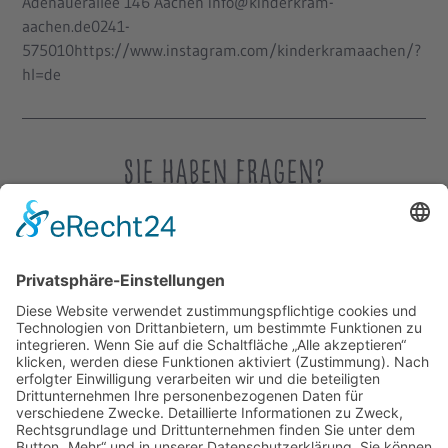
Adenauerallee 146 Aachen info@kinderkram-
aachen.de0241-
575010https://www.instagram.com/kinderkramaachen/?
hl=de
Sie haben Fragen?
Egal ob Fragen, Anmerkungen oder einfach nur ein paar
nette Worte.
Ich freue mich jederzeit über Ihre Nachricht
Achim Monnartz
, 1. Vorsitzender
Telefon:
0176 - 136 754 37
Geschäftsstelle:
02402 12 44 10
info@breakfast4kids.de