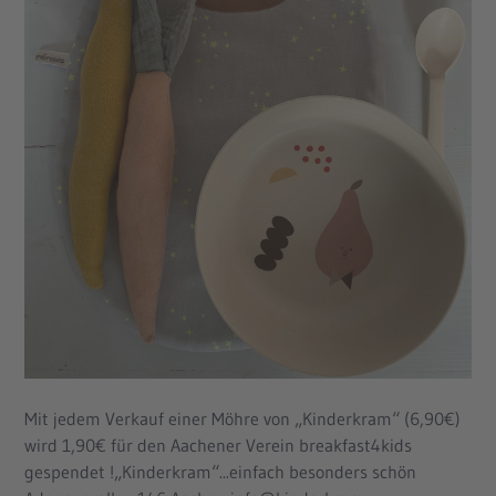
Mit jedem Verkauf einer Möhre von „Kinderkram“ (6,90€)
wird 1,90€ für den Aachener Verein breakfast4kids
gespendet !„Kinderkram“...einfach besonders schön