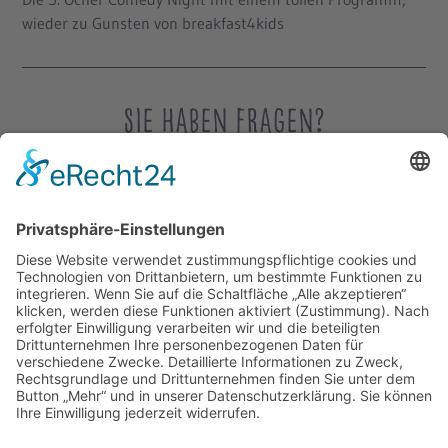
wieder zu Gunsten von breakfast4kids
Sie haben Fragen?
Egal ob Fragen, Anmerkungen oder einfach nur ein paar
nette Worte.
Ich freue mich jederzeit über Ihre Nachricht
Achim Monnartz
, 1. Vorsitzender
Telefon:
0176 - 136 754 37
Geschäftsstelle:
02402 12 44 10
info@breakfast4kids.de
Impressum