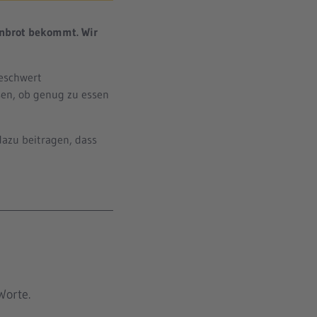
senbrot bekommt. Wir
beschwert
sen, ob genug zu essen
dazu beitragen, dass
Worte.